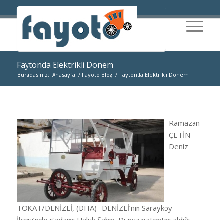
Faytonda Elektrikli Dönem
Buradasınız:
Anasayfa
/
Fayoto Blog
/
Faytonda Elektrikli Dönem
Ramazan
ÇETİN-
Deniz
TOKAT/DENİZLİ, (DHA)- DENİZLİ’nin Sarayköy
İlçesi’nde işadamı Haluk Şahin, Dünya patentini aldığı