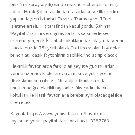
enizli’nin Sarayköy ilçesinde makine mühendisi olan iş
adamı Haluk Şahin tarafından tasarlanan ve ilk üretimi
yapılan fayton İstanbul Elektrik Tramvay ve Tünel
İşletmeleri (İETT) tarafından kabul gördü. Şahin’in
‘Payitaht’ ismini verdiği faytonlar kısa sürede seri
üretime geçerek İstanbul sokaklarındaki ulaşımda yerini
alacak. Yüzde 75’i yerli olarak üretilecek olan faytonlar
bilinen atlı klasik faytonların özelliklerine sahip olacak.
Elektrikli faytonlarda farklı olan şey ise gücünü atlar
yerine üzerindeki akülerden alması ve yular yerine
direksiyonunun olması. Nostalji tutkunlarının da
unutulmadığı elektrikli faytonlar lüks çadırı, kabini,
koltukları ile klasik faytonlarla birebir aynı olacak şekilde
üretilecek.
Kaynak: https://www.yenisafak.com/hayat/atli-
faytonlar-yerini-payitahtlara-birakacak-3387789